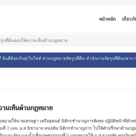
หน้าหลัก
เกี่ยว
รูปที่ดินออกให้ความเห็นด้านกฎหมาย
อนรับสู่เว็บไซต์ ส่วนกฎหมายจัดรูปที่ดิน สำนักงานจัดรูปที่ดินกลาง กรมช
ความเห็นด้านกฎหมาย
อบหมายให้นายเศรษฐา เครือสุคนธ์ นิติกรชำนาญการพิเศษ ปฎิบัติหน้าที่หัวหน้า
ที่ดินที่ 3 และ น.ส.นิชานาถ หน่อทิม นิติกรชำนาญการ ไปให้คำปรึกษาด้านกฎ
ี่ดินและจัดระบบน้ำเพื่อเกษตรกรรมที่ 6 มอบหมายให้ น.ส.ดวงฤทัย ทองอินทร