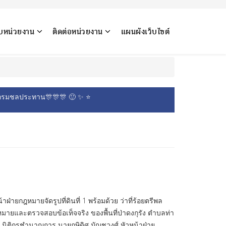
กับหน่วยงาน
ติดต่อหน่วยงาน
แผนผังเว็บไซต์
ลประทาน🎊🎊🎊 🙂 ✨ ⭐
ฝ่ายกฎหมายจัดรูปที่ดินที่ 1 พร้อมด้วย ว่าที่ร้อยตรีพล
หมายและตรวจสอบข้อเท็จจริง ของพื้นที่ป่าดงกุรัง ตำบลท่า
์ นิติกรชำนาญการ นายกษิดิศ มัญชุวงศ์ หัวหน้าฝ่าย