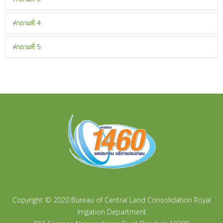
Your text...
คำถามที่ 4
Your text...
คำถามที่ 5
Your text...
Copyright © 2020 Bureau of Central Land Consolidation Royal
Irrigation Department