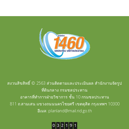
สงวนสิขสิทธิ์ © 2563 ส่วนติดตามและประเมินผล สำนักงานจัดรูป
ที่ดินกลาง กรมชลประทาน
อาคารที่ทำการฝ่ายวิชาการ ชั้น 10 กรมชลประทาน
811 ถ.สามเสน แขวงถนนนครไชยศรี เขตดุสิต กรุงเทพฯ 10300
อีเมล: planland@mail.rid.go.th